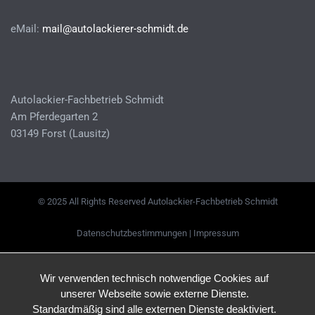
eMail:
mail@autolackierer-schmidt.de
Autolackier-Fachbetrieb Schmidt
Am Pferdegarten 2
03149 Forst (Lausitz)
© 2025 All Rights Reserved Autolackier-Fachbetrieb Schmidt
Datenschutzbestimmungen
|
Impressum
Wir verwenden technisch notwendige Cookies auf
unserer Webseite sowie externe Dienste.
Standardmäßig sind alle externen Dienste deaktiviert.