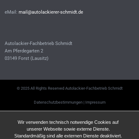
eMail:
mail@autolackierer-schmidt.de
Autolackier-Fachbetrieb Schmidt
Am Pferdegarten 2
03149 Forst (Lausitz)
© 2025 All Rights Reserved Autolackier-Fachbetrieb Schmidt
Datenschutzbestimmungen
|
Impressum
Wir verwenden technisch notwendige Cookies auf
unserer Webseite sowie externe Dienste.
Standardmäßig sind alle externen Dienste deaktiviert.